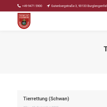
+49 9471 5900
Gutenbergstraße 3, 93133 Burglengenfe
Tierrettung (Schwan)