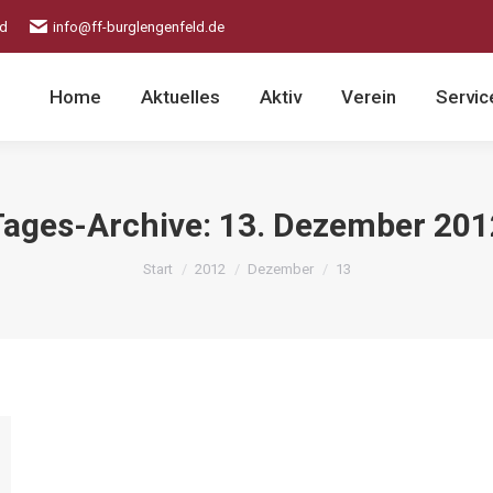
ld
info@ff-burglengenfeld.de
Home
Aktuelles
Aktiv
Verein
Servic
Tages-Archive:
13. Dezember 201
Sie befinden sich hier:
Start
2012
Dezember
13