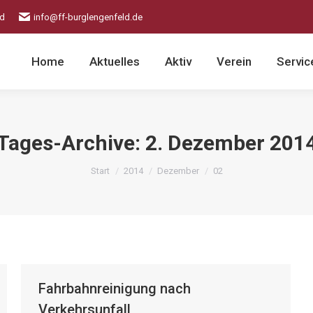
ld
info@ff-burglengenfeld.de
Home
Aktuelles
Aktiv
Verein
Servic
Tages-Archive:
2. Dezember 201
Sie befinden sich hier:
Start
2014
Dezember
02
Fahrbahnreinigung nach
Verkehrsunfall