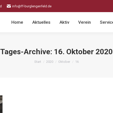
ld
info@ff-burglengenfeld.de
Home
Aktuelles
Aktiv
Verein
Servic
Tages-Archive:
16. Oktober 2020
Sie befinden sich hier:
Start
2020
Oktober
16