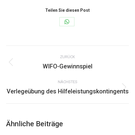
Teilen Sie diesen Post
Share
on
WhatsApp
Kommentarnavigation
ZURÜCK
WIFO-Gewinnspiel
Vorheriger
Beitrag:
NÄCHSTES
Verlegeübung des Hilfeleistungskontingents
Nächster
Beitrag:
Ähnliche Beiträge