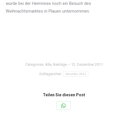
wurde bei der Heimreise noch ein Besuch des
Weihnachtsmarktes in Plauen unternommen.
Categories:
Alle
,
Beiträge
12. Dezember 2011
Schlagwörter:
Aktuelles 2012
Teilen Sie diesen Post
Share
on
WhatsApp