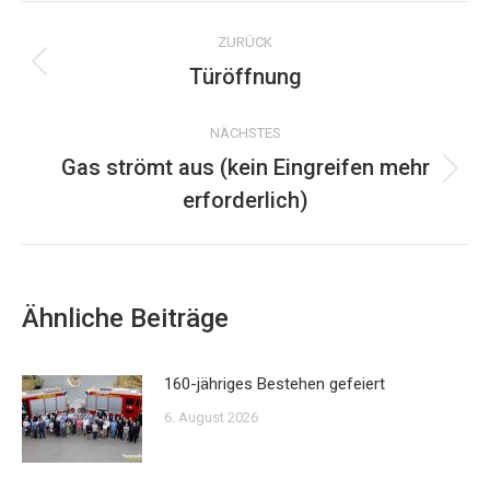
Kommentarnavigation
ZURÜCK
Türöffnung
Vorheriger
Beitrag:
NÄCHSTES
Gas strömt aus (kein Eingreifen mehr
Nächster
erforderlich)
Beitrag:
Ähnliche Beiträge
160-jähriges Bestehen gefeiert
6. August 2026