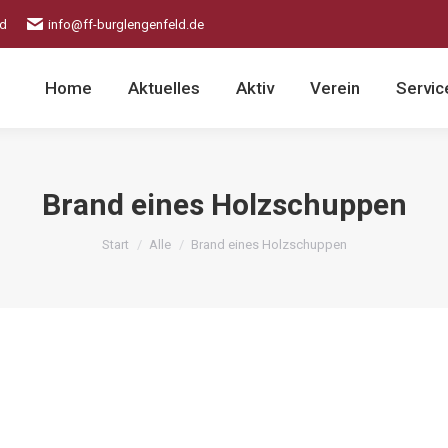
ld
info@ff-burglengenfeld.de
Home
Aktuelles
Aktiv
Verein
Servic
Brand eines Holzschuppen
Sie befinden sich hier:
Start
Alle
Brand eines Holzschuppen