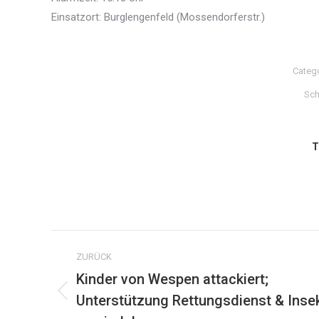
Einsatzort: Burglengenfeld (Mossendorferstr.)
Categ
Sch
T
Kommentarnavigation
ZURÜCK
Kinder von Wespen attackiert;
Unterstützung Rettungsdienst & Inse
Vorheriger
Beitrag: