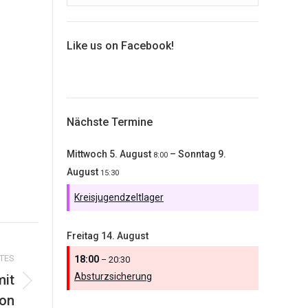
Like us on Facebook!
Nächste Termine
Mittwoch
5.
August
–
Sonntag
9.
8:00
August
15:30
Kreisjugendzeltlager
Freitag
14.
August
TES
18:00
– 20:30
Absturzsicherung
mit
son