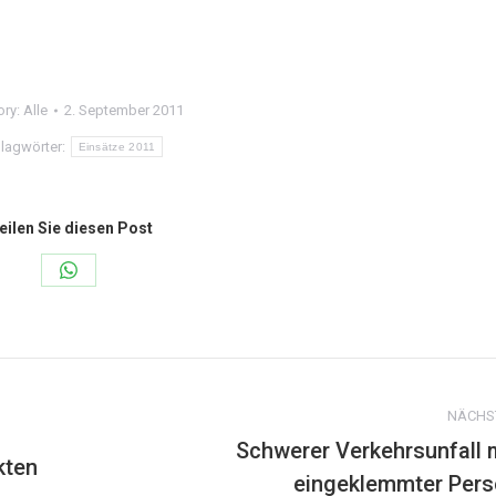
ory:
Alle
2. September 2011
lagwörter:
Einsätze 2011
eilen Sie diesen Post
Share
on
WhatsApp
NÄCHS
Schwerer Verkehrsunfall 
kten
Nächster
eingeklemmter Per
Beitrag: