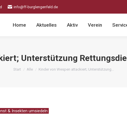
ld
info@ff-burglengenfeld.de
Home
Aktuelles
Aktiv
Verein
Servic
kiert; Unterstützung Rettungsdie
Sie befinden sich hier:
Start
Alle
Kinder von Wespen attackiert; Unterstützung…
enst & Insekten umsiedeln