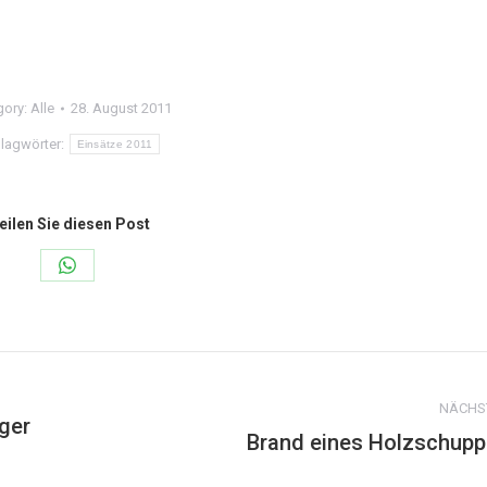
gory:
Alle
28. August 2011
lagwörter:
Einsätze 2011
eilen Sie diesen Post
Share
on
WhatsApp
NÄCHS
ger
Brand eines Holzschup
Nächster
Beitrag: