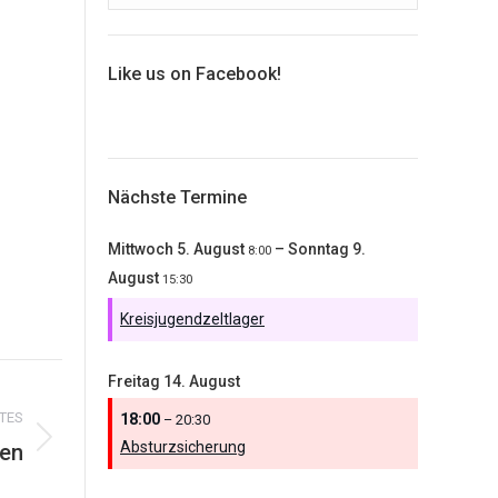
Like us on Facebook!
Nächste Termine
Mittwoch
5.
August
–
Sonntag
9.
8:00
August
15:30
Kreisjugendzeltlager
Freitag
14.
August
TES
18:00
– 20:30
Absturzsicherung
pen