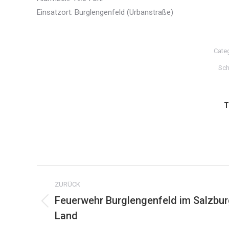
Einsatzort: Burglengenfeld (Urbanstraße)
Cate
Sch
T
Kommentarnavigation
ZURÜCK
Feuerwehr Burglengenfeld im Salzbur
Vorheriger
Land
Beitrag: