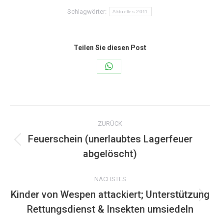
Schlagwörter:
Aktuelles 2011
Teilen Sie diesen Post
Share
on
WhatsApp
Kommentarnavigation
ZURÜCK
Feuerschein (unerlaubtes Lagerfeuer
Vorheriger
abgelöscht)
Beitrag:
NÄCHSTES
Kinder von Wespen attackiert; Unterstützung
Nächster
Rettungsdienst & Insekten umsiedeln
Beitrag: