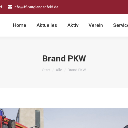
ld
info@ff-burglengenfeld.de
Home
Aktuelles
Aktiv
Verein
Servic
Brand PKW
Sie befinden sich hier:
Start
Alle
Brand PKW