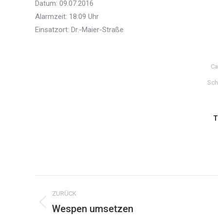
Datum: 09.07.2016
Alarmzeit: 18:09 Uhr
Einsatzort: Dr.-Maier-Straße
Ca
Sch
T
Kommentarnavigation
ZURÜCK
Wespen umsetzen
Vorheriger