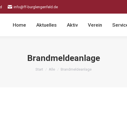
ld
info@ff-burglengenfeld.de
Home
Aktuelles
Aktiv
Verein
Servic
Brandmeldeanlage
Sie befinden sich hier:
Start
Alle
Brandmeldeanlage