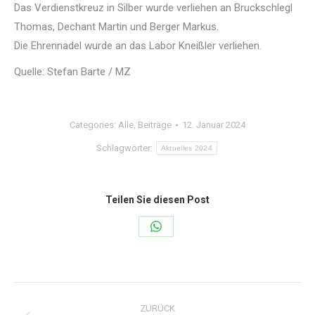
Das Verdienstkreuz in Silber wurde verliehen an Bruckschlegl
Thomas, Dechant Martin und Berger Markus.
Die Ehrennadel wurde an das Labor Kneißler verliehen.
Quelle: Stefan Barte / MZ
Categories:
Alle
,
Beiträge
12. Januar 2024
Schlagwörter:
Aktuelles 2024
Teilen Sie diesen Post
Share
on
WhatsApp
Kommentarnavigation
ZURÜCK