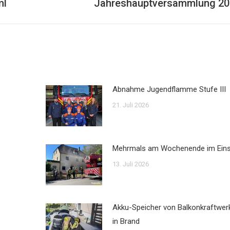
ml
Jahreshauptversammlung 20
Nächster
Beitrag:
Abnahme Jugendflamme Stufe III
21. Juli 2026
Mehrmals am Wochenende im Ein
13. Juli 2026
Akku-Speicher von Balkonkraftwer
in Brand