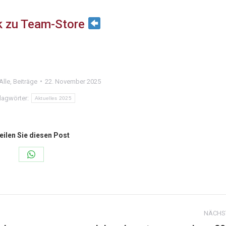
k zu Team-Store
Alle
,
Beiträge
22. November 2025
lagwörter:
Aktuelles 2025
eilen Sie diesen Post
Share
on
WhatsApp
NÄCHS