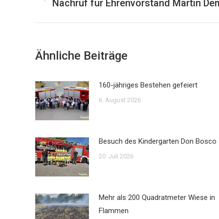
Nachruf für Ehrenvorstand Martin De
Vorheriger
Beitrag:
Ähnliche Beiträge
160-jähriges Bestehen gefeiert
6. August 2026
Besuch des Kindergarten Don Bosco
20. Juli 2026
Mehr als 200 Quadratmeter Wiese in
Flammen