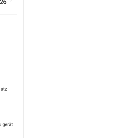
26
satz
k gerät