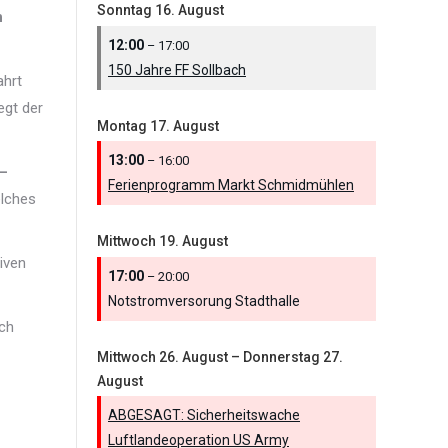
Sonntag
16.
August
n
12:00
– 17:00
150 Jahre FF Sollbach
ahrt
egt der
Montag
17.
August
13:00
– 16:00
 –
Ferienprogramm Markt Schmidmühlen
elches
Mittwoch
19.
August
iven
17:00
– 20:00
Notstromversorung Stadthalle
uch
Mittwoch
26.
August
–
Donnerstag
27.
August
ABGESAGT: Sicherheitswache
Luftlandeoperation US Army