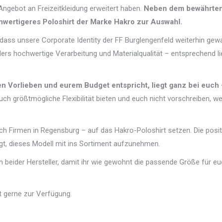
Angebot an Freizeitkleidung erweitert haben.
Neben dem bewährte
hwertigeres Poloshirt der Marke Hakro zur Auswahl.
odass unsere Corporate Identity der FF Burglengenfeld weiterhin gew
ers hochwertige Verarbeitung und Materialqualität – entsprechend li
n Vorlieben und eurem Budget entspricht, liegt ganz bei euch
ch größtmögliche Flexibilität bieten und euch nicht vorschreiben, w
uch Firmen in Regensburg – auf das Hakro-Poloshirt setzen. Die posit
t, dieses Modell mit ins Sortiment aufzunehmen.
n beider Hersteller, damit ihr wie gewohnt die passende Größe für e
t gerne zur Verfügung.