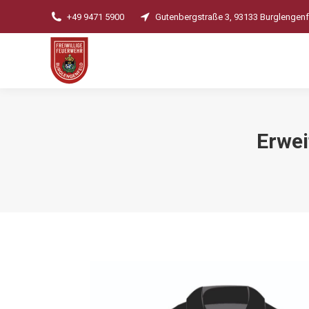
+49 9471 5900
Gutenbergstraße 3, 93133 Burglengenf
Erwei