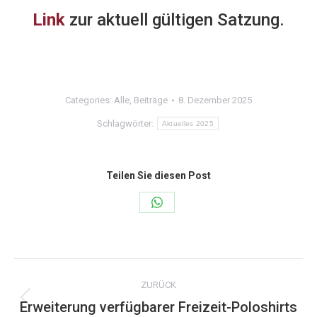
Link
zur aktuell gültigen Satzung.
Categories:
Alle
,
Beiträge
8. Dezember 2025
Schlagwörter:
Aktuelles 2025
Teilen Sie diesen Post
Share
on
WhatsApp
Kommentarnavigation
ZURÜCK
Erweiterung verfügbarer Freizeit-Poloshirts
Vorheriger