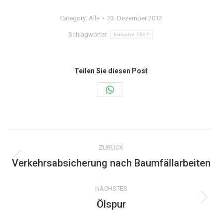
Category:
Alle
23. Dezember 2012
Schlagwörter:
Einsätze 2012
Teilen Sie diesen Post
Share
on
WhatsApp
Kommentarnavigation
ZURÜCK
Verkehrsabsicherung nach Baumfällarbeiten
Vorheriger
Beitrag:
NÄCHSTES
Ölspur
Nächster
Beitrag: