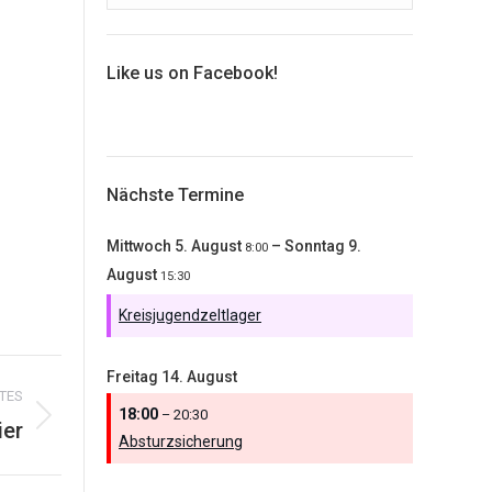
Like us on Facebook!
Nächste Termine
Mittwoch
5.
August
–
Sonntag
9.
8:00
August
15:30
Kreisjugendzeltlager
Freitag
14.
August
TES
18:00
– 20:30
ier
Absturzsicherung