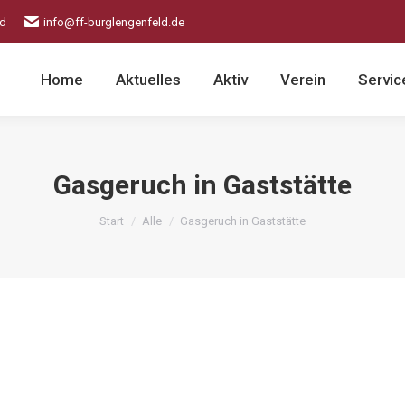
ld
info@ff-burglengenfeld.de
Home
Aktuelles
Aktiv
Verein
Servic
Gasgeruch in Gaststätte
Sie befinden sich hier:
Start
Alle
Gasgeruch in Gaststätte