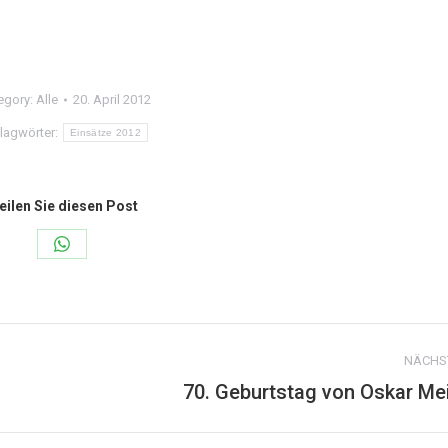
egory:
Alle
20. April 2012
lagwörter:
Einsätze 2012
eilen Sie diesen Post
Share
on
WhatsApp
NÄCHS
70. Geburtstag von Oskar Me
Nächster
Beitrag: