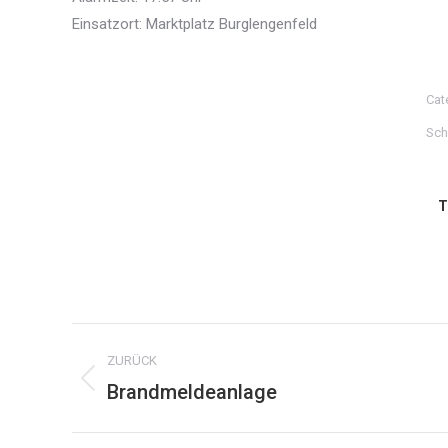
Einsatzort: Marktplatz Burglengenfeld
Cat
Sch
T
Kommentarnavigation
ZURÜCK
Brandmeldeanlage
Vorheriger
Beitrag: