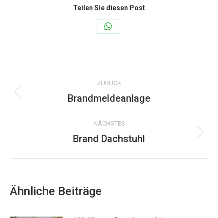
Teilen Sie diesen Post
Share
on
WhatsApp
Kommentarnavigation
ZURÜCK
Brandmeldeanlage
Vorheriger
Beitrag:
NÄCHSTES
Brand Dachstuhl
Nächster
Beitrag:
Ähnliche Beiträge