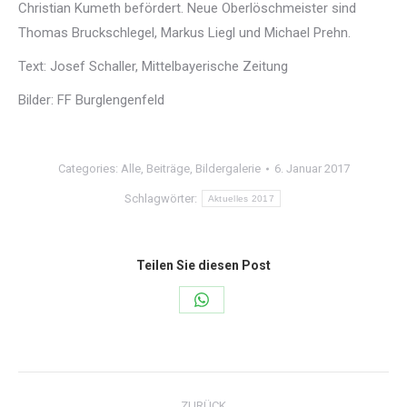
Christian Kumeth befördert. Neue Oberlöschmeister sind
Thomas Bruckschlegel, Markus Liegl und Michael Prehn.
Text: Josef Schaller, Mittelbayerische Zeitung
Bilder: FF Burglengenfeld
Categories:
Alle
,
Beiträge
,
Bildergalerie
6. Januar 2017
Schlagwörter:
Aktuelles 2017
Teilen Sie diesen Post
Share
on
WhatsApp
Kommentarnavigation
ZURÜCK