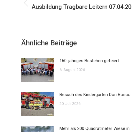
Ausbildung Tragbare Leitern 07.04.2
Vorheriger
Beitrag:
Ähnliche Beiträge
160-jähriges Bestehen gefeiert
6. August 2026
Besuch des Kindergarten Don Bosco
20. Juli 2026
Mehr als 200 Quadratmeter Wiese in