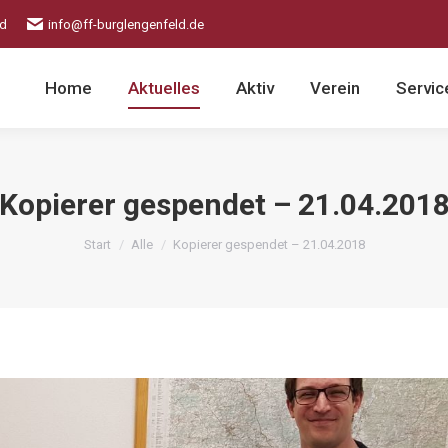
ld
info@ff-burglengenfeld.de
Home
Aktuelles
Aktiv
Verein
Servic
Kopierer gespendet – 21.04.201
Sie befinden sich hier:
Start
Alle
Kopierer gespendet – 21.04.2018