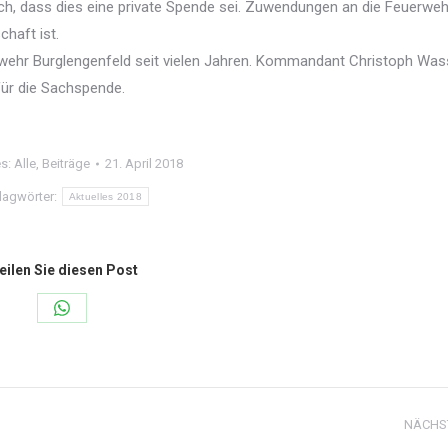
lich, dass dies eine private Spende sei. Zuwendungen an die Feuerweh
chaft ist.
uerwehr Burglengenfeld seit vielen Jahren. Kommandant Christoph Was
für die Sachspende.
es:
Alle
,
Beiträge
21. April 2018
lagwörter:
Aktuelles 2018
eilen Sie diesen Post
Share
on
WhatsApp
NÄCHS