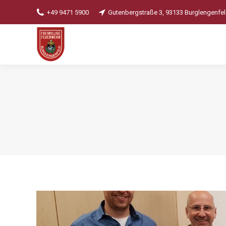
+49 9471 5900
Gutenbergstraße 3, 93133 Burglengenfe