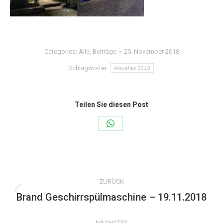
Categories:
Alle
,
Beiträge
20. November 2018
Schlagwörter:
Aktuelles 2018
Teilen Sie diesen Post
Share
on
WhatsApp
Kommentarnavigation
ZURÜCK
Brand Geschirrspülmaschine – 19.11.2018
Vorheriger
Beitrag:
NÄCHSTES