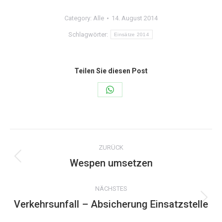
Category:
Alle
14. August 2014
Schlagwörter:
Einsätze 2014
Teilen Sie diesen Post
Share
on
WhatsApp
Kommentarnavigation
ZURÜCK
Wespen umsetzen
Vorheriger
Beitrag:
NÄCHSTES
Verkehrsunfall – Absicherung Einsatzstelle
Nächster
Beitrag: