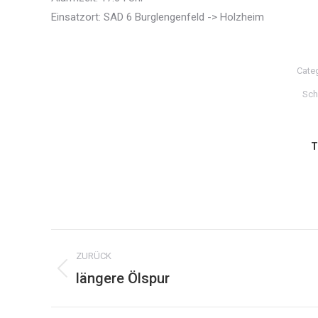
Einsatzort: SAD 6 Burglengenfeld -> Holzheim
Cate
Sch
T
Kommentarnavigation
ZURÜCK
längere Ölspur
Vorheriger
Beitrag: