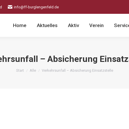
ld
info@ff-burglengenfeld.de
Home
Aktuelles
Aktiv
Verein
Servic
hrsunfall – Absicherung Einsatz
Sie befinden sich hier:
Start
Alle
Verkehrsunfall – Absicherung Einsatzstelle