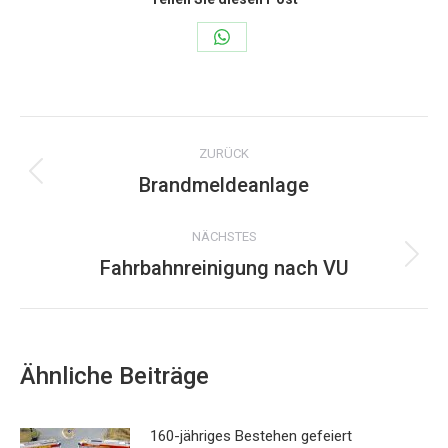
Share
on
WhatsApp
Kommentarnavigation
ZURÜCK
Brandmeldeanlage
Vorheriger
Beitrag:
NÄCHSTES
Fahrbahnreinigung nach VU
Nächster
Beitrag:
Ähnliche Beiträge
160-jähriges Bestehen gefeiert