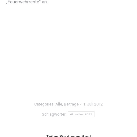
„Feuerwehrrente“ an.
Categories:
Alle
,
Beiträge
1. Juli 2012
Schlagwörter:
Aktuelles 2012
Teilen Sie diesen Post