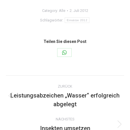
Category:
Alle
2. Juli 2012
Schlagwörter:
Einsätze 2012
Teilen Sie diesen Post
Share
on
WhatsApp
Kommentarnavigation
ZURÜCK
Leistungsabzeichen „Wasser“ erfolgreich
Vorheriger
abgelegt
Beitrag:
NÄCHSTES
Insekten umsetzen
Nächster