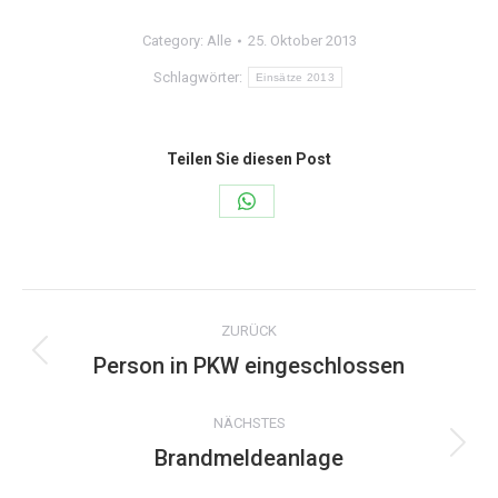
Category:
Alle
25. Oktober 2013
Schlagwörter:
Einsätze 2013
Teilen Sie diesen Post
Share
on
WhatsApp
Kommentarnavigation
ZURÜCK
Person in PKW eingeschlossen
Vorheriger
Beitrag:
NÄCHSTES
Brandmeldeanlage
Nächster
Beitrag: