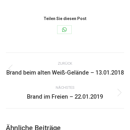
Teilen Sie diesen Post
Share
on
WhatsApp
Kommentarnavigation
ZURÜCK
Brand beim alten Weiß-Gelände – 13.01.2018
Vorheriger
Beitrag:
NÄCHSTES
Brand im Freien – 22.01.2019
Nächster
Beitrag:
Ähnliche Beiträge