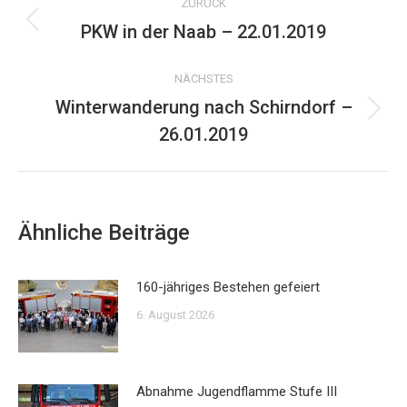
ZURÜCK
PKW in der Naab – 22.01.2019
Vorheriger
Beitrag:
NÄCHSTES
Winterwanderung nach Schirndorf –
Nächster
26.01.2019
Beitrag:
Ähnliche Beiträge
160-jähriges Bestehen gefeiert
6. August 2026
Abnahme Jugendflamme Stufe III