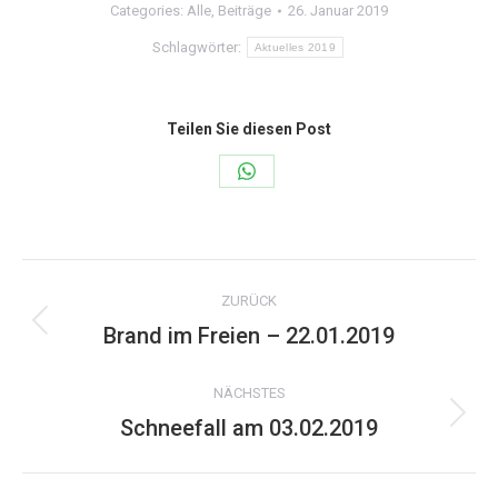
Categories:
Alle
,
Beiträge
26. Januar 2019
Schlagwörter:
Aktuelles 2019
Teilen Sie diesen Post
Share
on
WhatsApp
Kommentarnavigation
ZURÜCK
Brand im Freien – 22.01.2019
Vorheriger
Beitrag:
NÄCHSTES
Schneefall am 03.02.2019
Nächster
Beitrag: