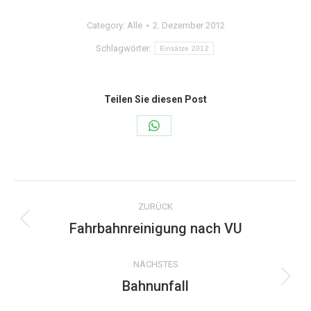
Category:
Alle
2. Dezember 2012
Schlagwörter:
Einsätze 2012
Teilen Sie diesen Post
Share
on
WhatsApp
Kommentarnavigation
ZURÜCK
Fahrbahnreinigung nach VU
Vorheriger
Beitrag:
NÄCHSTES
Bahnunfall
Nächster
Beitrag: