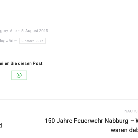
gory:
Alle
8. August 2015
lagwörter:
Einsätze 2015
eilen Sie diesen Post
Share
on
WhatsApp
NÄCHS
150 Jahre Feuerwehr Nabburg – 
d
Nächster
waren da
Beitrag: