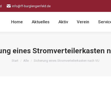
ld
info@ff-burglengenfeld.de
Home
Aktuelles
Aktiv
Verein
Servic
ung eines Stromverteilerkasten 
Sie befinden sich hier:
Start
Alle
Sicherung eines Stromverteilerkasten nach VU