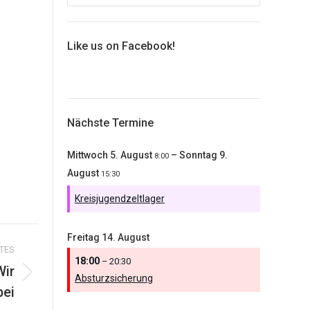
Like us on Facebook!
Nächste Termine
Mittwoch
5.
August
–
Sonntag
9.
8:00
August
15:30
Kreisjugendzeltlager
Freitag
14.
August
TES
18:00
– 20:30
Wir
Absturzsicherung
bei