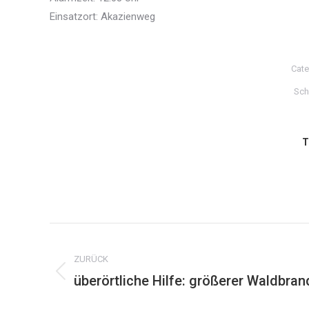
Einsatzort: Akazienweg
Cate
Sch
T
Kommentarnavigation
ZURÜCK
überörtliche Hilfe: größerer Waldbran
Vorheriger
Beitrag: