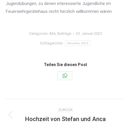
Jugendübungen, zu denen interessierte Jugendliche im
Feuerwehrgerätehaus recht herzlich willkommen wären.
Categories:
Alle
,
Beiträge
23. Januar 2023
Schlagwörter:
Aktuelles 2023
Teilen Sie diesen Post
Share
on
WhatsApp
Kommentarnavigation
ZURÜCK
Hochzeit von Stefan und Anca
Vorheriger
Beitrag: