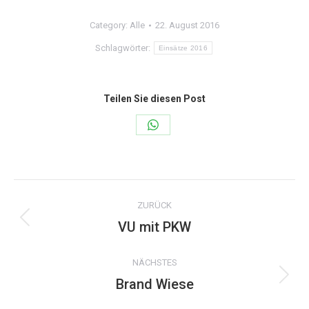
Category:
Alle
22. August 2016
Schlagwörter:
Einsätze 2016
Teilen Sie diesen Post
Share
on
WhatsApp
Kommentarnavigation
ZURÜCK
VU mit PKW
Vorheriger
Beitrag:
NÄCHSTES
Brand Wiese
Nächster
Beitrag: