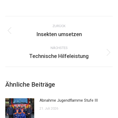
on
WhatsApp
Kommentarnavigation
ZURÜCK
Insekten umsetzen
Vorheriger
Beitrag:
NÄCHSTES
Technische Hilfeleistung
Nächster
Beitrag:
Ähnliche Beiträge
Abnahme Jugendflamme Stufe III
21. Juli 2026