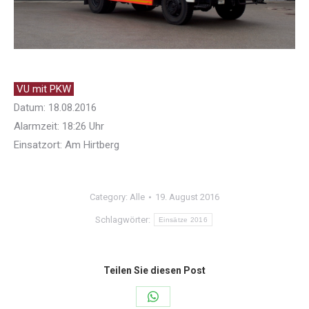
VU mit PKW
Datum: 18.08.2016
Alarmzeit: 18:26 Uhr
Einsatzort: Am Hirtberg
Category:
Alle
19. August 2016
Schlagwörter:
Einsätze 2016
Teilen Sie diesen Post
Share