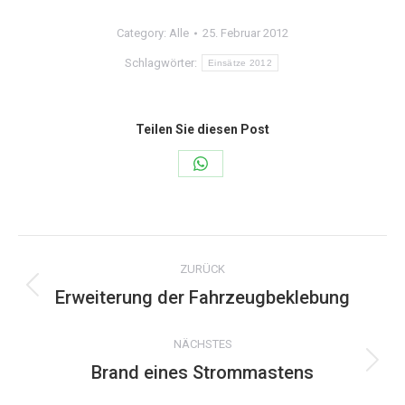
Category:
Alle
25. Februar 2012
Schlagwörter:
Einsätze 2012
Teilen Sie diesen Post
Share
on
WhatsApp
Kommentarnavigation
ZURÜCK
Erweiterung der Fahrzeugbeklebung
Vorheriger
Beitrag:
NÄCHSTES
Brand eines Strommastens
Nächster
Beitrag: