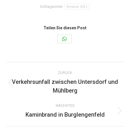
Schlagwörter:
Einsätze 2021
Teilen Sie diesen Post
Share
on
WhatsApp
Kommentarnavigation
ZURÜCK
Verkehrsunfall zwischen Untersdorf und
Vorheriger
Mühlberg
Beitrag:
NÄCHSTES
Kaminbrand in Burglengenfeld
Nächster
Beitrag: