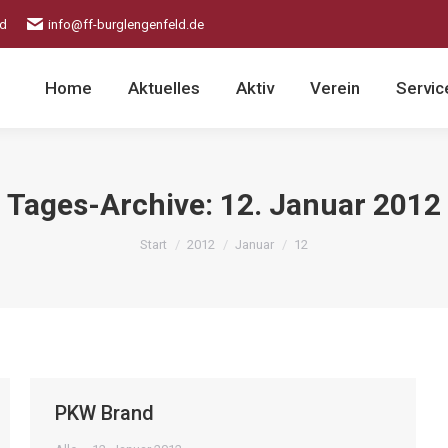
ld
info@ff-burglengenfeld.de
Home
Aktuelles
Aktiv
Verein
Servic
Tages-Archive:
12. Januar 2012
Sie befinden sich hier:
Start
2012
Januar
12
PKW Brand