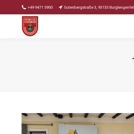
+49 9471 5900
Gutenbergstraße 3, 93133 Burglengenfe