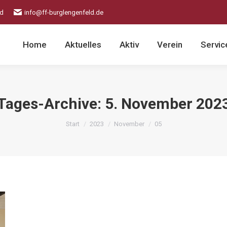
ld
info@ff-burglengenfeld.de
Home
Aktuelles
Aktiv
Verein
Servic
Tages-Archive:
5. November 202
Sie befinden sich hier:
Start
2023
November
05