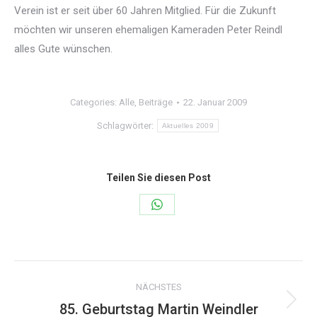
Verein ist er seit über 60 Jahren Mitglied. Für die Zukunft
möchten wir unseren ehemaligen Kameraden Peter Reindl
alles Gute wünschen.
Categories:
Alle
,
Beiträge
22. Januar 2009
Schlagwörter:
Aktuelles 2009
Teilen Sie diesen Post
Share
on
WhatsApp
Kommentarnavigation
NÄCHSTES
85. Geburtstag Martin Weindler
Nächster