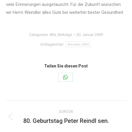
viele Erinnerungen ausgetauscht. Für die Zukunft wünschen
wir Herrn Weindler alles Gute bei weiterhin bester Gesundheit.
Categories:
Alle
,
Beiträge
30. Januar 2009
Schlagwörter:
Aktuelles 2009
Teilen Sie diesen Post
Share
on
WhatsApp
Kommentarnavigation
ZURÜCK
80. Geburtstag Peter Reindl sen.
Vorheriger
Beitrag: