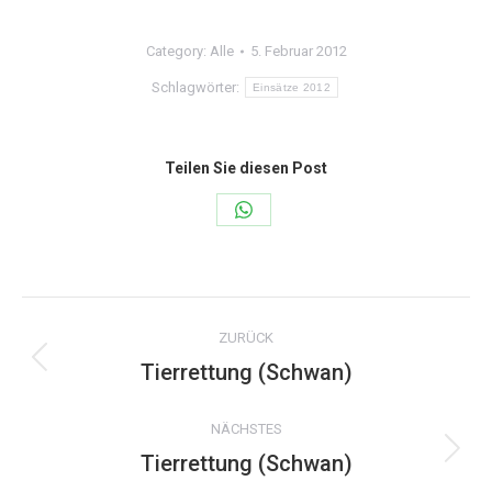
Category:
Alle
5. Februar 2012
Schlagwörter:
Einsätze 2012
Teilen Sie diesen Post
Share
on
WhatsApp
Kommentarnavigation
ZURÜCK
Tierrettung (Schwan)
Vorheriger
Beitrag:
NÄCHSTES
Tierrettung (Schwan)
Nächster
Beitrag: