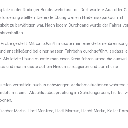
platz in der Rodinger Bundeswehrkaserne. Dort wartete Ausbilder Ge
sforderung stellten. Die erste Übung war ein Hindernissparkour mit
igkeit zu bewältigen war. Nach jedem Durchgang wurde der Fahrer v
ahrverhalten.
e Probe gestellt. Mit ca. 50km/h musste man eine Gefahrenbremsung
und anschließend bei einer nassen Fahrbahn durchgeführt, sodass je
. Als letzte Übung musste man einen Kreis fahren umso die auswir
nass und man musste auf ein Hindernis reagieren und somit eine
igkeiten vermitteln auch in schwierigen Verkehrssituationen während 
g endete mit einer Abschlussbesprechung im Schulungsraum, hierbei 
rochen.
Fischer Martin, Hartl Manfred, Härtl Marcus, Hecht Martin, Koller Domi