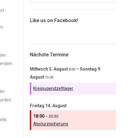
rt
Like us on Facebook!
om
Nächste Termine
der
kenden
Mittwoch
5.
August
–
Sonntag
9.
8:00
August
15:30
Kreisjugendzeltlager
der
wurden
Freitag
14.
August
18:00
– 20:30
nik,
Absturzsicherung