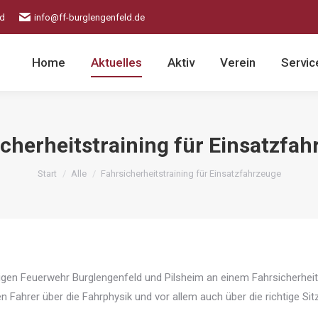
ld
info@ff-burglengenfeld.de
Home
Aktuelles
Aktiv
Verein
Servic
cherheitstraining für Einsatzfa
Sie befinden sich hier:
Start
Alle
Fahrsicherheitstraining für Einsatzfahrzeuge
gen Feuerwehr Burglengenfeld und Pilsheim an einem Fahrsicherheit
en Fahrer über die Fahrphysik und vor allem auch über die richtige Sit