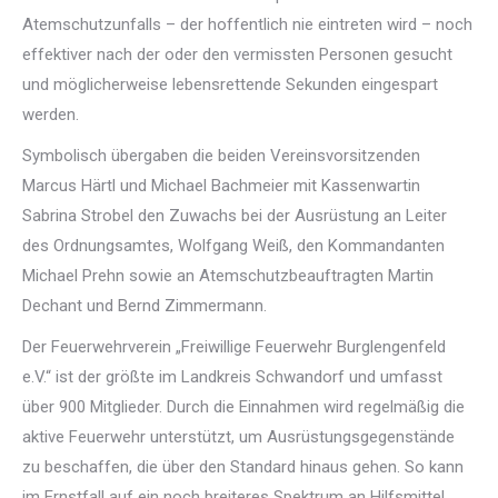
Atemschutzunfalls – der hoffentlich nie eintreten wird – noch
effektiver nach der oder den vermissten Personen gesucht
und möglicherweise lebensrettende Sekunden eingespart
werden.
Symbolisch übergaben die beiden Vereinsvorsitzenden
Marcus Härtl und Michael Bachmeier mit Kassenwartin
Sabrina Strobel den Zuwachs bei der Ausrüstung an Leiter
des Ordnungsamtes, Wolfgang Weiß, den Kommandanten
Michael Prehn sowie an Atemschutzbeauftragten Martin
Dechant und Bernd Zimmermann.
Der Feuerwehrverein „Freiwillige Feuerwehr Burglengenfeld
e.V.“ ist der größte im Landkreis Schwandorf und umfasst
über 900 Mitglieder. Durch die Einnahmen wird regelmäßig die
aktive Feuerwehr unterstützt, um Ausrüstungsgegenstände
zu beschaffen, die über den Standard hinaus gehen. So kann
im Ernstfall auf ein noch breiteres Spektrum an Hilfsmittel