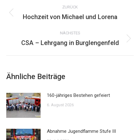
Kommentarnavigation
ZURÜCK
Hochzeit von Michael und Lorena
Vorheriger
Beitrag:
NÄCHSTES
CSA – Lehrgang in Burglengenfeld
Nächster
Beitrag:
Ähnliche Beiträge
160-jähriges Bestehen gefeiert
6. August 2026
Abnahme Jugendflamme Stufe III