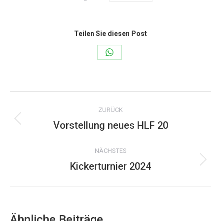
Teilen Sie diesen Post
Share
on
WhatsApp
Kommentarnavigation
ZURÜCK
Vorstellung neues HLF 20
Vorheriger
Beitrag:
NÄCHSTES
Kickerturnier 2024
Nächster
Beitrag:
Ähnliche Beiträge