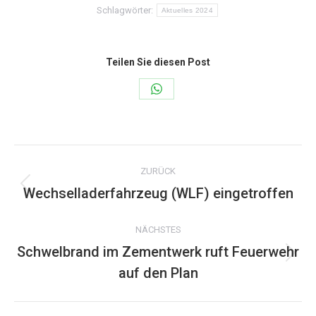
Schlagwörter:
Aktuelles 2024
Teilen Sie diesen Post
Share
on
WhatsApp
Kommentarnavigation
ZURÜCK
Wechselladerfahrzeug (WLF) eingetroffen
Vorheriger
Beitrag:
NÄCHSTES
Schwelbrand im Zementwerk ruft Feuerwehr
Nächster
auf den Plan
Beitrag: