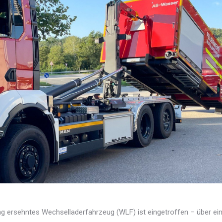
ng ersehntes Wechselladerfahrzeug (WLF) ist eingetroffen – über ei