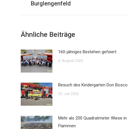
Beitrag:
Burglengenfeld
Ähnliche Beiträge
160-jähriges Bestehen gefeiert
6. August 2026
Besuch des Kindergarten Don Bosco
20. Juli 2026
Mehr als 200 Quadratmeter Wiese in
Flammen