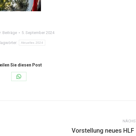
y:
Beiträge
5. September 2024
lagwörter:
Aktuelles 2024
eilen Sie diesen Post
Share
on
WhatsApp
NÄCHS
Vorstellung neues HLF
Nächster