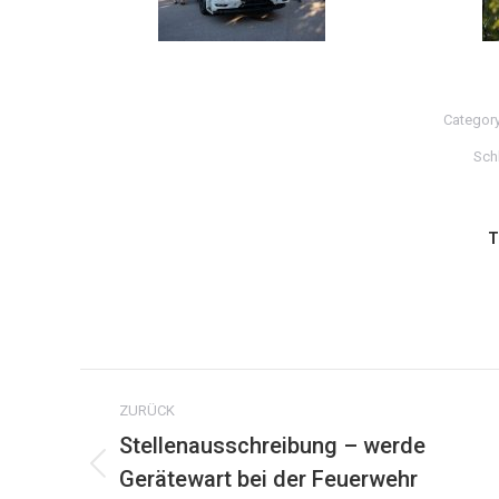
Categor
Sch
T
Kommentarnavigation
ZURÜCK
Stellenausschreibung – werde
Gerätewart bei der Feuerwehr
Vorheriger