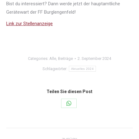
Bist du interessiert? Dann werde jetzt der hauptamtliche
Gerätewart der FF Burglengenfeld!
Link zur Stellenanzeige
Categories:
Alle
,
Beiträge
2. September 2024
Schlagwörter:
Aktuelles 2024
Teilen Sie diesen Post
Share
on
WhatsApp
Kommentarnavigation