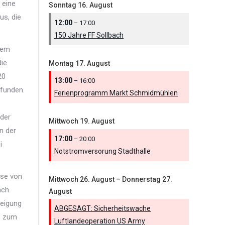
 eine
Sonntag
16.
August
us, die
12:00
– 17:00
150 Jahre FF Sollbach
dem
die
Montag
17.
August
20
13:00
– 16:00
efunden.
Ferienprogramm Markt Schmidmühlen
 der
Mittwoch
19.
August
n der
17:00
– 20:00
i
Notstromversorung Stadthalle
ese von
Mittwoch
26.
August
–
Donnerstag
27.
ach
August
weigung
ABGESAGT: Sicherheitswache
e zum
Luftlandeoperation US Army