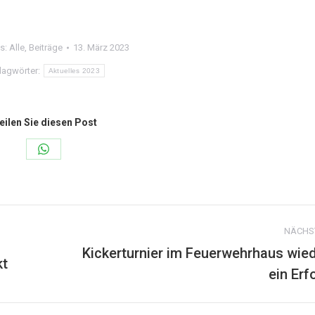
es:
Alle
,
Beiträge
13. März 2023
lagwörter:
Aktuelles 2023
eilen Sie diesen Post
Share
on
WhatsApp
NÄCHS
Kickerturnier im Feuerwehrhaus wie
kt
Nächster
ein Erf
Beitrag: