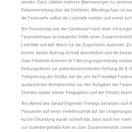
werden. Dazu zählten mehrere Alarmierungen zu verunrei
Patientenrettung über die Drehleiter. Allerdings kam es 
die Feuerwehr selbst der Leitstelle melden und somit sofor
Am Donnerstag war der Gerätewart nach einer Versorgun
Feuerwehrhaus an bekannter Stelle einen Zusammenstoß z
Leitstelle und ließ Alarm für die Zugschleife auslösen. Zu
konnte diesen Auftrag schnell abschließen und die Einsat
Zwei Patienten konnten ihr Fahrzeug eigenständig verlas
Rettungsdienst zur patientenschonenden Rettung die B-S
Vollsperrung der Straße, bei der uns die Freiwillige Feue
auslaufenden Betriebsmittel zur den Aufgaben der Feuer
Stunden später wieder freigegeben und der Einsatz been
Am Abend des darauffolgenden Freitags befanden sich K
Passanten auf einen Verkehrsunfall auf der Umgehungs
kurzer Erkundung wurde schnell klar, dass auch hier mehr
zur Gutenbergstraße kam es zum Zusammenstoß zweier P