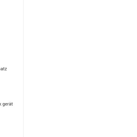
satz
k gerät