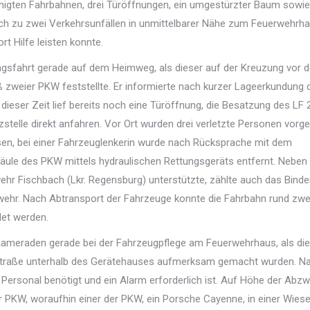
nigten Fahrbahnen, drei Türöffnungen, ein umgestürzter Baum sowie
auch zu zwei Verkehrsunfällen in unmittelbarer Nähe zum Feuerwehrha
t Hilfe leisten konnte.
gsfahrt gerade auf dem Heimweg, als dieser auf der Kreuzung vor 
weier PKW feststellte. Er informierte nach kurzer Lageerkundung 
 dieser Zeit lief bereits noch eine Türöffnung, die Besatzung des LF 
zstelle direkt anfahren. Vor Ort wurden drei verletzte Personen vorg
sen, bei einer Fahrzeuglenkerin wurde nach Rücksprache mit dem
äule des PKW mittels hydraulischen Rettungsgeräts entfernt. Neben
rwehr Fischbach (Lkr. Regensburg) unterstützte, zählte auch das Binde
wehr. Nach Abtransport der Fahrzeuge konnte die Fahrbahn rund zwe
det werden.
ameraden gerade bei der Fahrzeugpflege am Feuerwehrhaus, als di
straße unterhalb des Gerätehauses aufmerksam gemacht wurden. N
 Personal benötigt und ein Alarm erforderlich ist. Auf Höhe der Abz
KW, woraufhin einer der PKW, ein Porsche Cayenne, in einer Wies