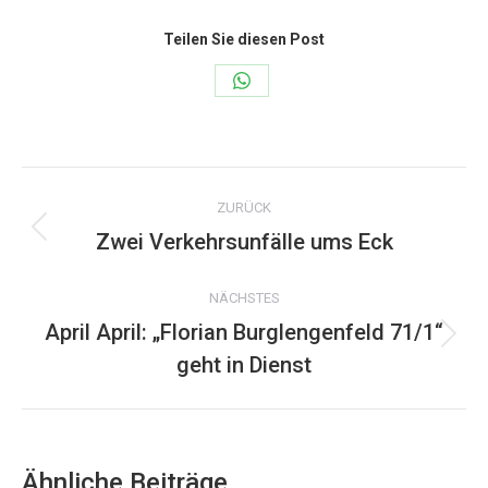
Teilen Sie diesen Post
Share
on
WhatsApp
Kommentarnavigation
ZURÜCK
Zwei Verkehrsunfälle ums Eck
Vorheriger
Beitrag:
NÄCHSTES
April April: „Florian Burglengenfeld 71/1“
Nächster
geht in Dienst
Beitrag:
Ähnliche Beiträge