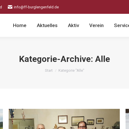
ld
info@ff-burglengenfeld.de
Home
Aktuelles
Aktiv
Verein
Servic
Kategorie-Archive:
Alle
Sie befinden sich hier:
Start
Kategorie "Alle"