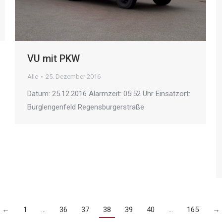
VU mit PKW
Alle
25. Dezember 2016
Datum: 25.12.2016 Alarmzeit: 05:52 Uhr Einsatzort:
Burglengenfeld Regensburgerstraße
←
1
…
36
37
38
39
40
…
165
→