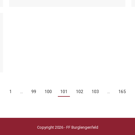
←
1
…
99
100
101
102
103
…
165
Copyright 2026 - FF Burglengenfeld