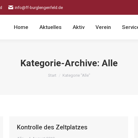
ld
info@ff-burglengenfeld.de
Home
Aktuelles
Aktiv
Verein
Servic
Kategorie-Archive:
Alle
Sie befinden sich hier:
Start
Kategorie "Alle"
Kontrolle des Zeltplatzes