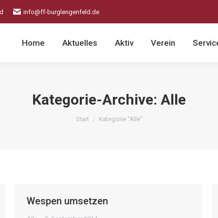
ld
info@ff-burglengenfeld.de
Home
Aktuelles
Aktiv
Verein
Servic
Kategorie-Archive:
Alle
Sie befinden sich hier:
Start
Kategorie "Alle"
Wespen umsetzen